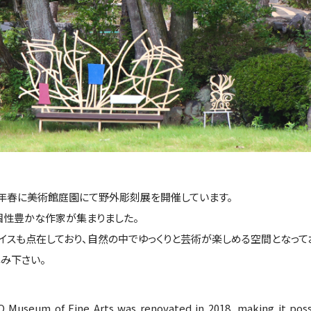
毎年春に美術館庭園にて野外彫刻展を開催しています。
個性豊かな作家が集まりました。
スも点在しており、自然の中でゆっくりと芸術が楽しめる空間となって
み下さい。
useum of Fine Arts was renovated in 2018, making it possib