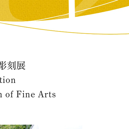
彫刻展
tion
 of Fine Arts