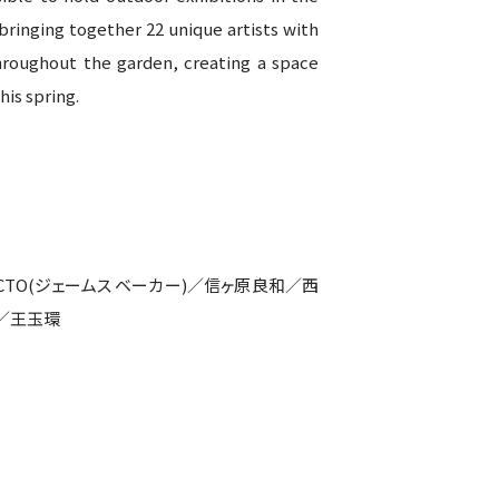
bringing together 22 unique artists with
hroughout the garden, creating a space
his spring.
O(ジェームス ベーカー)／信ヶ原良和／西
／王玉環