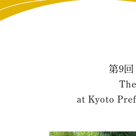
第9
The
at Kyoto Pre