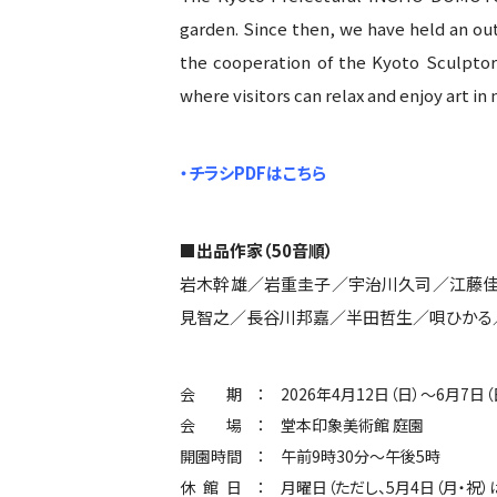
garden. Since then, we have held an out
the cooperation of the Kyoto Sculptor
where visitors can relax and enjoy art in
・チラシPDFはこちら
■出品作家（50音順）
岩木幹雄／岩重圭子／宇治川久司／江藤佳央
見智之／長谷川邦嘉／半田哲生／唄ひかる
会期
2026年4月12日（日）～6月7日（
会場
堂本印象美術館 庭園
開園時間
午前9時30分～午後5時
休館日
月曜日（ただし、5月4日（月・祝）