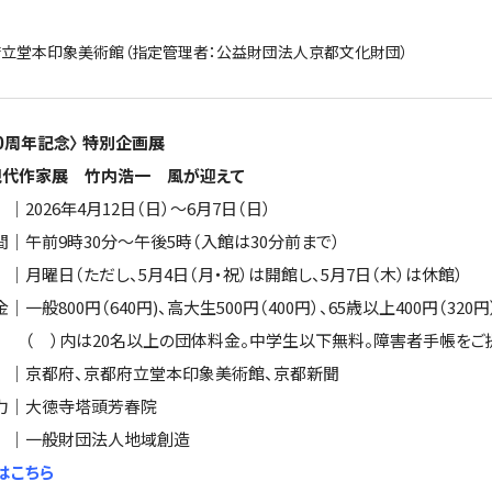
府立堂本印象美術館（指定管理者：公益財団法人京都文化財団）
0周年記念〉 特別企画展
現代作家展 竹内浩一 風が迎えて
2026年4月12日（日）～6月7日（日）
｜午前9時30分〜午後5時（入館は30分前まで）
｜月曜日（ただし、5月4日（月・祝）は開館し、5月7日（木）は休館）
｜一般800円（640円)、高大生500円（400円）、65歳以上400円（320
内は20名以上の団体料金。中学生以下無料。障害者手帳をご提示
｜京都府、京都府立堂本印象美術館、京都新聞
力｜大徳寺塔頭芳春院
｜一般財団法人地域創造
はこちら