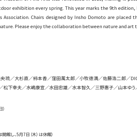
door exhibition every spring. This year marks the 9th edition, 
s Association. Chairs designed by Insho Domoto are placed t
 nature. Please enjoy the collaboration between nature and art t
琉／大杉直／柿本香／窪田萬太郎／小牧徳満／佐藤浩二郎／DICT
／松下幸夫／水嶋康宣／水田忠雄／水本智久／三野惠子／山本ゆう
日）
は開館し、5月7日（木）は休館）