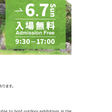
おります。
le to hold outdoor exhibitions in the