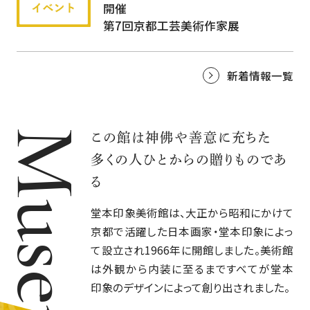
開催
 Domoto In
第7回京都工芸美術作家展
Art
The Dom
新着情報一覧
 Domoto In
Museum
この館は神佛や善意に充ちた
多くの人ひとからの贈りものであ
る
Art
The Dom
堂本印象美術館は、大正から昭和にかけて
京都で活躍した日本画家・堂本印象によっ
て設立され1966年に開館しました。美術館
 Domoto In
は外観から内装に至るまですべてが堂本
印象のデザインによって創り出されました。