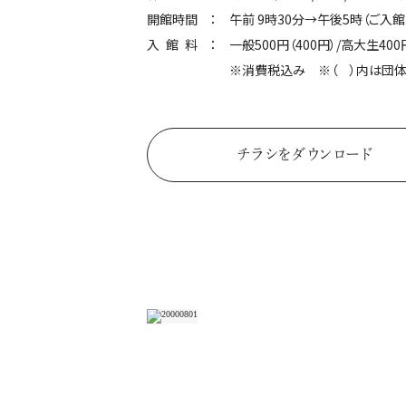
開館時間
午前 9時30分→午後5時（ご入
入館料
一般500円（400円）/高大生400
※消費税込み ※（ ）内は団体
チラシをダウンロード