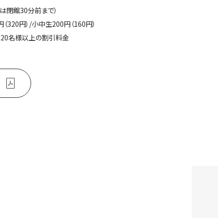
館は閉館30分前まで）
円（320円）/小中生200円（160円）
20名様以上の割引料金