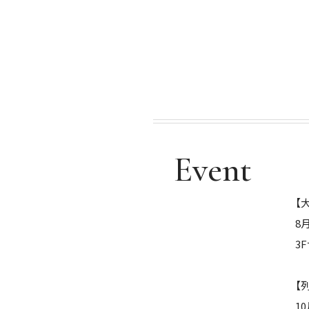
Event
【
8
3
【
1