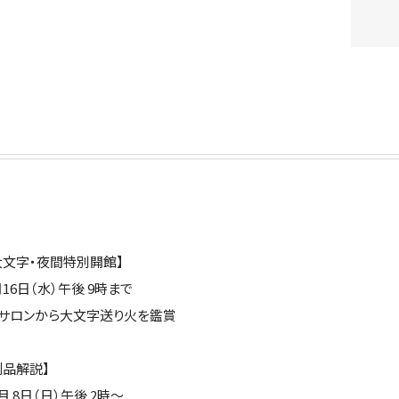
大文字・夜間特別開館】
月16日（水）午後 9時まで
Fサロンから大文字送り火を鑑賞
列品解説】
0月 8日（日）午後 2時～