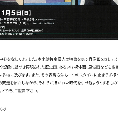
中心をなしてきました｡本来は特定個人の特徴を表す肖像画をさしま
や想像に基づき再現された歴史画､あるいは裸体面､風俗画なども広
は多岐に及びます｡また､その表現方法も一つのスタイルに止まらず様
の変遷を紹介しながら､それらが描かれた時代を併せ観ようとするもの
｡どうぞ､ご鑑賞下さい｡
（火）
）