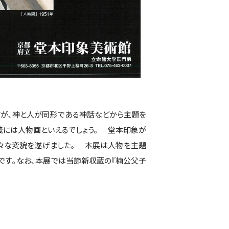
すが､神と人が同形である神話などから主題を
義には人物画といえるでしょう｡ 堂本印象が
々な変貌を遂げました｡ 本展は人物を主題
です｡なお､本展では当節新収蔵の『楠公父子