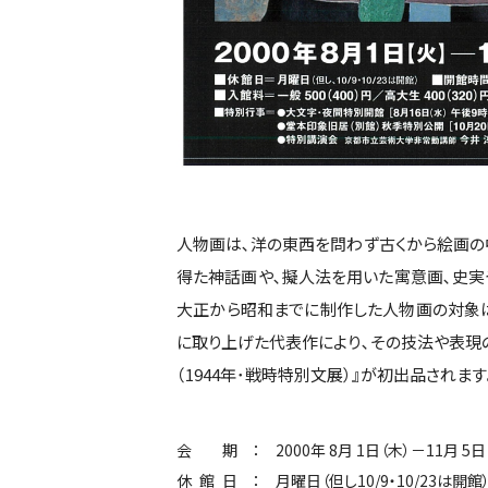
人物画は､洋の東西を問わず古くから絵画の
得た神話画や､擬人法を用いた寓意画､史実
大正から昭和までに制作した人物画の対象
に取り上げた代表作により､その技法や表現
（1944年･戦時特別文展）』が初出品されます
会期
2000年 8月 1日（木）－11月 5日
休館日
月曜日（但し10/9・10/23は開館