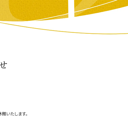
せ
め休館いたします。