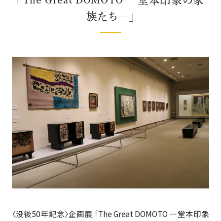
族たち―」
〈没後50年記念〉企画展 「The Great DOMOTO ―堂本印象